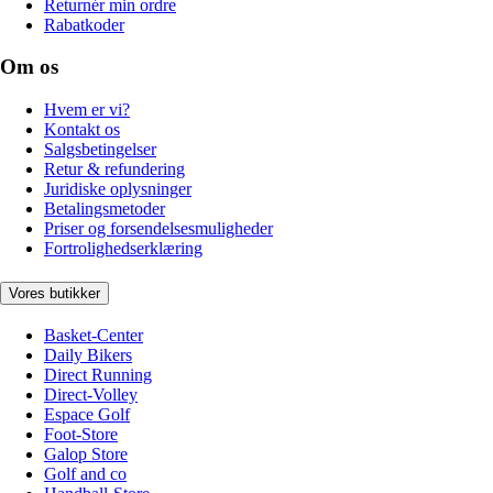
Returnér min ordre
Rabatkoder
Om os
Hvem er vi?
Kontakt os
Salgsbetingelser
Retur & refundering
Juridiske oplysninger
Betalingsmetoder
Priser og forsendelsesmuligheder
Fortrolighedserklæring
Vores butikker
Basket-Center
Daily Bikers
Direct Running
Direct-Volley
Espace Golf
Foot-Store
Galop Store
Golf and co