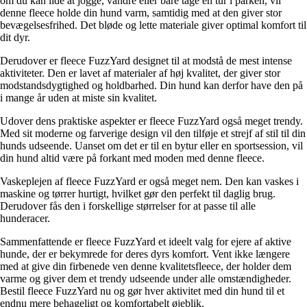
om du kan lide at jogge, vandre eller bare tage en tur i parken, vil
denne fleece holde din hund varm, samtidig med at den giver stor
bevægelsesfrihed. Det bløde og lette materiale giver optimal komfort til
dit dyr.
Derudover er fleece FuzzYard designet til at modstå de mest intense
aktiviteter. Den er lavet af materialer af høj kvalitet, der giver stor
modstandsdygtighed og holdbarhed. Din hund kan derfor have den på
i mange år uden at miste sin kvalitet.
Udover dens praktiske aspekter er fleece FuzzYard også meget trendy.
Med sit moderne og farverige design vil den tilføje et strejf af stil til din
hunds udseende. Uanset om det er til en bytur eller en sportsession, vil
din hund altid være på forkant med moden med denne fleece.
Vaskeplejen af fleece FuzzYard er også meget nem. Den kan vaskes i
maskine og tørrer hurtigt, hvilket gør den perfekt til daglig brug.
Derudover fås den i forskellige størrelser for at passe til alle
hunderacer.
Sammenfattende er fleece FuzzYard et ideelt valg for ejere af aktive
hunde, der er bekymrede for deres dyrs komfort. Vent ikke længere
med at give din firbenede ven denne kvalitetsfleece, der holder dem
varme og giver dem et trendy udseende under alle omstændigheder.
Bestil fleece FuzzYard nu og gør hver aktivitet med din hund til et
endnu mere behageligt og komfortabelt øjeblik.