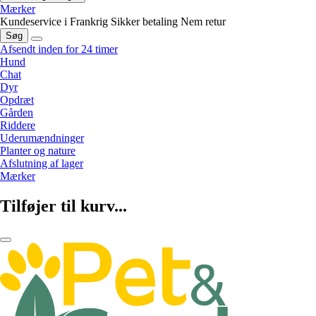
Mærker
Kundeservice i Frankrig
Sikker betaling
Nem retur
Søg
Afsendt inden for 24 timer
Hund
Chat
Dyr
Opdræt
Gården
Riddere
Uderumændninger
Planter og nature
Afslutning af lager
Mærker
Tilføjer til kurv...