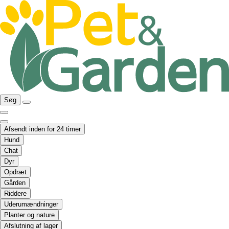
Søg
Afsendt inden for 24 timer
Hund
Chat
Dyr
Opdræt
Gården
Riddere
Uderumændninger
Planter og nature
Afslutning af lager