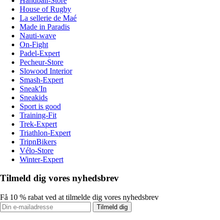
Handball-Store
House of Rugby
La sellerie de Maé
Made in Paradis
Nauti-wave
On-Fight
Padel-Expert
Pecheur-Store
Slowood Interior
Smash-Expert
Sneak'In
Sneakids
Sport is good
Training-Fit
Trek-Expert
Triathlon-Expert
TripnBikers
Vélo-Store
Winter-Expert
Tilmeld dig vores nyhedsbrev
Få 10 % rabat ved at tilmelde dig vores nyhedsbrev
Tilmeld dig