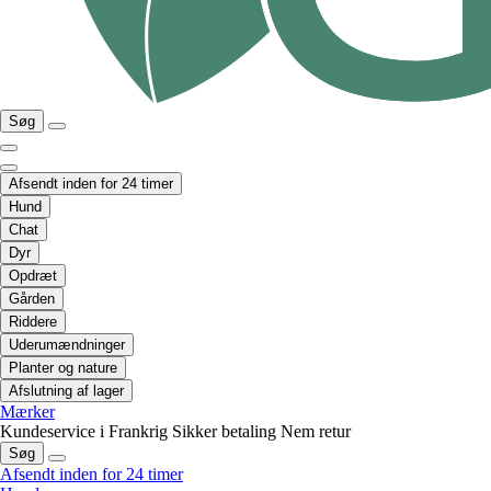
Søg
Afsendt inden for 24 timer
Hund
Chat
Dyr
Opdræt
Gården
Riddere
Uderumændninger
Planter og nature
Afslutning af lager
Mærker
Kundeservice i Frankrig
Sikker betaling
Nem retur
Søg
Afsendt inden for 24 timer