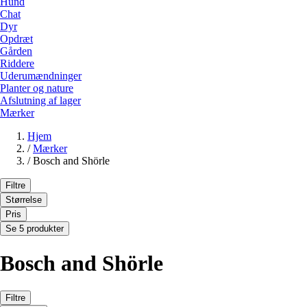
Hund
Chat
Dyr
Opdræt
Gården
Riddere
Uderumændninger
Planter og nature
Afslutning af lager
Mærker
Hjem
/
Mærker
/
Bosch and Shörle
Filtre
Størrelse
Pris
Se 5 produkter
Bosch and Shörle
Filtre