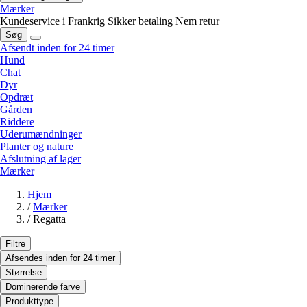
Mærker
Kundeservice i Frankrig
Sikker betaling
Nem retur
Søg
Afsendt inden for 24 timer
Hund
Chat
Dyr
Opdræt
Gården
Riddere
Uderumændninger
Planter og nature
Afslutning af lager
Mærker
Hjem
/
Mærker
/
Regatta
Filtre
Afsendes inden for 24 timer
Størrelse
Dominerende farve
Produkttype