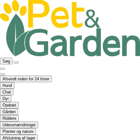
Søg
Afsendt inden for 24 timer
Hund
Chat
Dyr
Opdræt
Gården
Riddere
Uderumændninger
Planter og nature
Afslutning af lager