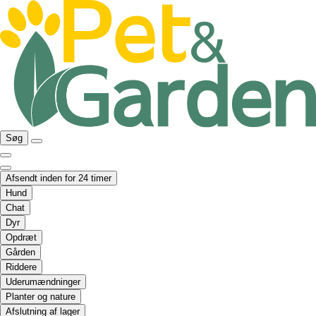
Søg
Afsendt inden for 24 timer
Hund
Chat
Dyr
Opdræt
Gården
Riddere
Uderumændninger
Planter og nature
Afslutning af lager