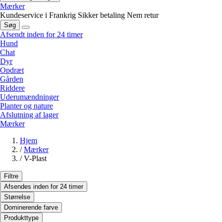
Mærker
Kundeservice i Frankrig
Sikker betaling
Nem retur
Søg
Afsendt inden for 24 timer
Hund
Chat
Dyr
Opdræt
Gården
Riddere
Uderumændninger
Planter og nature
Afslutning af lager
Mærker
Hjem
/
Mærker
/
V-Plast
Filtre
Afsendes inden for 24 timer
Størrelse
Dominerende farve
Produkttype