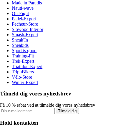
Made in Paradis
Nauti-wave
On-Fight
Padel-Expert
Pecheur-Store
Slowood Interior
Smash-Expert
Sneak'In
Sneakids
Sport is good
Training-Fit
Trek-Expert
Triathlon-Expert
TripnBikers
Vélo-Store
Winter-Expert
Tilmeld dig vores nyhedsbrev
Få 10 % rabat ved at tilmelde dig vores nyhedsbrev
Tilmeld dig
Hold kontakten