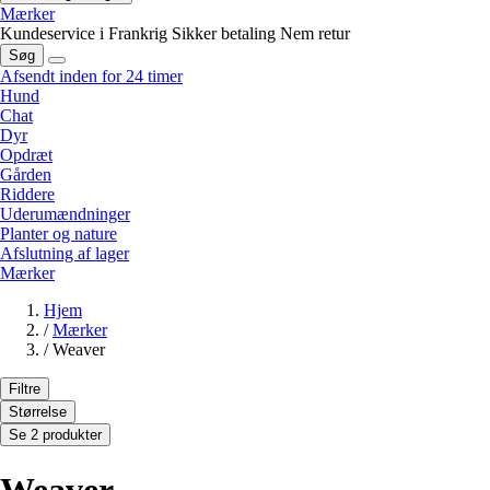
Mærker
Kundeservice i Frankrig
Sikker betaling
Nem retur
Søg
Afsendt inden for 24 timer
Hund
Chat
Dyr
Opdræt
Gården
Riddere
Uderumændninger
Planter og nature
Afslutning af lager
Mærker
Hjem
/
Mærker
/
Weaver
Filtre
Størrelse
Se 2 produkter
Weaver