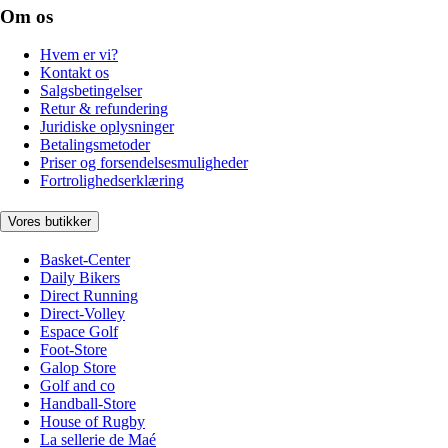
Om os
Hvem er vi?
Kontakt os
Salgsbetingelser
Retur & refundering
Juridiske oplysninger
Betalingsmetoder
Priser og forsendelsesmuligheder
Fortrolighedserklæring
Vores butikker
Basket-Center
Daily Bikers
Direct Running
Direct-Volley
Espace Golf
Foot-Store
Galop Store
Golf and co
Handball-Store
House of Rugby
La sellerie de Maé