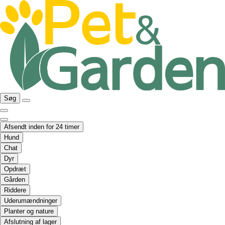
Søg
Afsendt inden for 24 timer
Hund
Chat
Dyr
Opdræt
Gården
Riddere
Uderumændninger
Planter og nature
Afslutning af lager