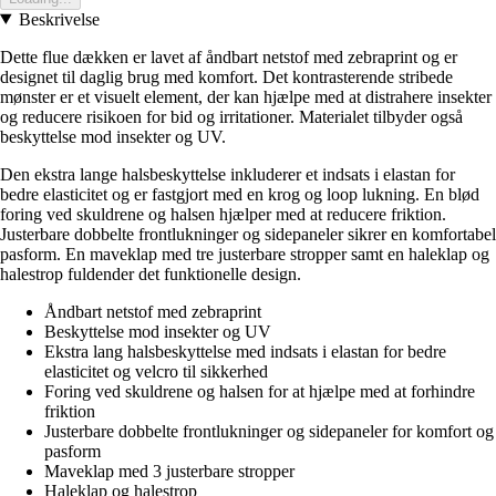
Beskrivelse
Dette flue dækken er lavet af åndbart netstof med zebraprint og er
designet til daglig brug med komfort. Det kontrasterende stribede
mønster er et visuelt element, der kan hjælpe med at distrahere insekter
og reducere risikoen for bid og irritationer. Materialet tilbyder også
beskyttelse mod insekter og UV.
Den ekstra lange halsbeskyttelse inkluderer et indsats i elastan for
bedre elasticitet og er fastgjort med en krog og loop lukning. En blød
foring ved skuldrene og halsen hjælper med at reducere friktion.
Justerbare dobbelte frontlukninger og sidepaneler sikrer en komfortabel
pasform. En maveklap med tre justerbare stropper samt en haleklap og
halestrop fuldender det funktionelle design.
Åndbart netstof med zebraprint
Beskyttelse mod insekter og UV
Ekstra lang halsbeskyttelse med indsats i elastan for bedre
elasticitet og velcro til sikkerhed
Foring ved skuldrene og halsen for at hjælpe med at forhindre
friktion
Justerbare dobbelte frontlukninger og sidepaneler for komfort og
pasform
Maveklap med 3 justerbare stropper
Haleklap og halestrop