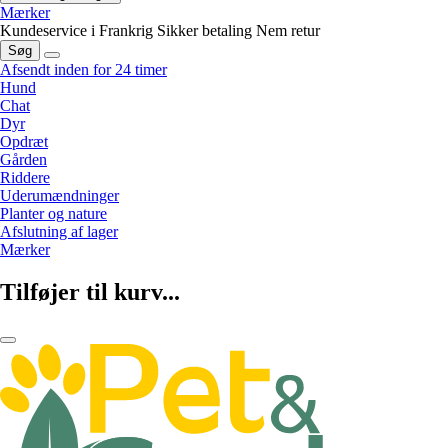
Mærker
Kundeservice i Frankrig
Sikker betaling
Nem retur
Søg
Afsendt inden for 24 timer
Hund
Chat
Dyr
Opdræt
Gården
Riddere
Uderumændninger
Planter og nature
Afslutning af lager
Mærker
Tilføjer til kurv...