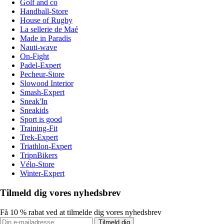
Golf and co
Handball-Store
House of Rugby
La sellerie de Maé
Made in Paradis
Nauti-wave
On-Fight
Padel-Expert
Pecheur-Store
Slowood Interior
Smash-Expert
Sneak'In
Sneakids
Sport is good
Training-Fit
Trek-Expert
Triathlon-Expert
TripnBikers
Vélo-Store
Winter-Expert
Tilmeld dig vores nyhedsbrev
Få 10 % rabat ved at tilmelde dig vores nyhedsbrev
Tilmeld dig