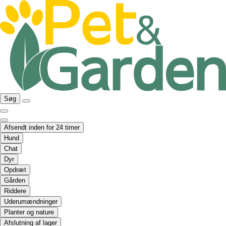
Søg
Afsendt inden for 24 timer
Hund
Chat
Dyr
Opdræt
Gården
Riddere
Uderumændninger
Planter og nature
Afslutning af lager