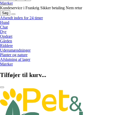
Mærker
Kundeservice i Frankrig
Sikker betaling
Nem retur
Søg
Afsendt inden for 24 timer
Hund
Chat
Dyr
Opdræt
Gården
Riddere
Uderumændninger
Planter og nature
Afslutning af lager
Mærker
Tilføjer til kurv...