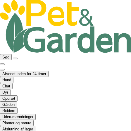
Søg
Afsendt inden for 24 timer
Hund
Chat
Dyr
Opdræt
Gården
Riddere
Uderumændninger
Planter og nature
Afslutning af lager