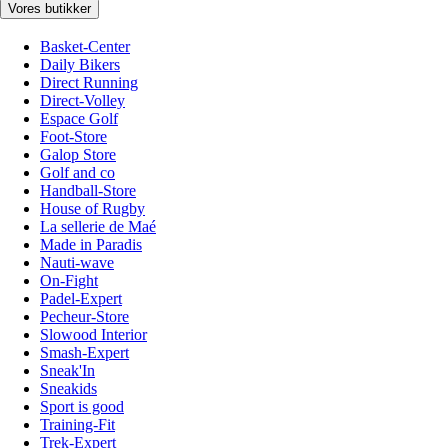
Vores butikker
Basket-Center
Daily Bikers
Direct Running
Direct-Volley
Espace Golf
Foot-Store
Galop Store
Golf and co
Handball-Store
House of Rugby
La sellerie de Maé
Made in Paradis
Nauti-wave
On-Fight
Padel-Expert
Pecheur-Store
Slowood Interior
Smash-Expert
Sneak'In
Sneakids
Sport is good
Training-Fit
Trek-Expert